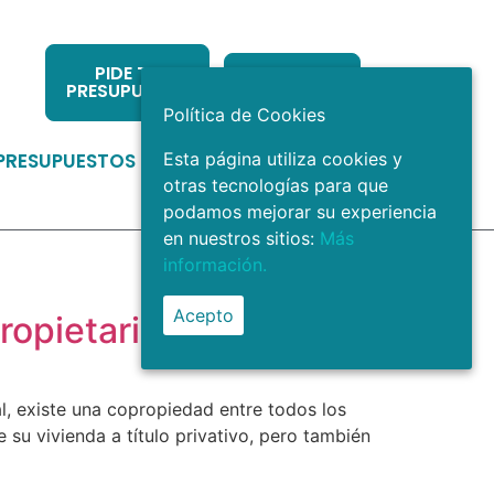
PIDE TU
LLÁMANOS
PRESUPUESTO
Política de Cookies
PRESUPUESTOS
BLOG
CONTACTO
Esta página utiliza cookies y
otras tecnologías para que
podamos mejorar su experiencia
en nuestros sitios:
Más
información.
Acepto
ropietarios
, existe una copropiedad entre todos los
 su vivienda a título privativo, pero también