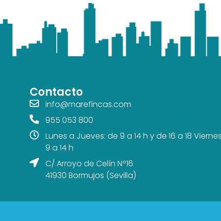
Contacto
info@marefincas.com
955 053 800
Lunes a Jueves: de 9 a 14 h y de 16 a 18 Vierne
9 a 14 h
C/ Arroyo de Celín Nº16
41930 Bormujos (Sevilla)