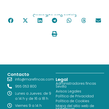
Comparte esta noticia
Contacto
Legal
info@marefincas.com
Administradores fincas
955 053 800
Sevilla
Avisos Legales
Lunes a Jueves: de 9
Política de Privacidad
a 14 h y de 16 a 18 h
Política de Cookies
Viernes 9 a 14 h
Mapa del sitio web de
Marefincas