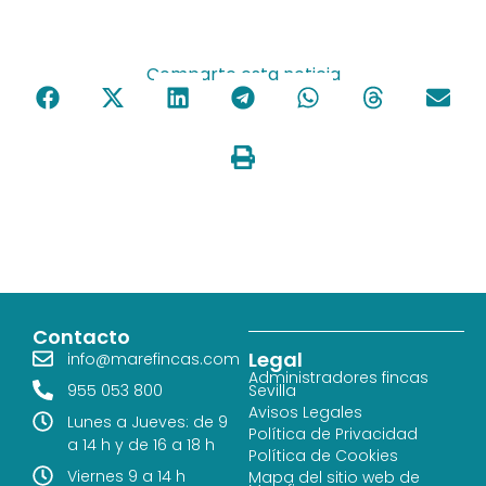
Comparte esta noticia
Contacto
Legal
info@marefincas.com
Administradores fincas
955 053 800
Sevilla
Avisos Legales
Lunes a Jueves: de 9
Política de Privacidad
a 14 h y de 16 a 18 h
Política de Cookies
Viernes 9 a 14 h
Mapa del sitio web de